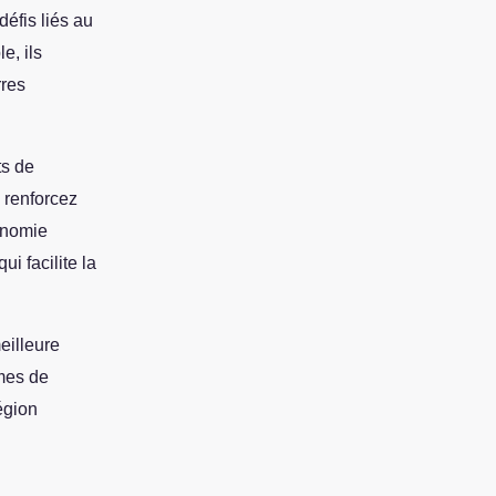
éfis liés au
e, ils
rres
ts de
 renforcez
onomie
ui facilite la
eilleure
rmes de
égion