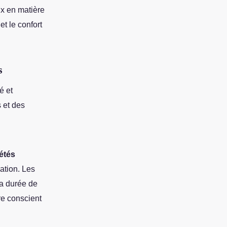
ux en matière
et le confort
s
é et
 et des
étés
dation. Les
sa durée de
re conscient