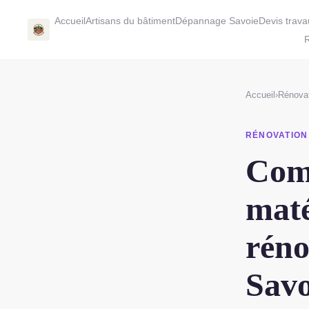
Accueil
Artisans du bâtiment
Dépannage Savoie
Devis trav
R
Accueil
›
Rénovat
RÉNOVATION
Comm
maté
réno
Savo