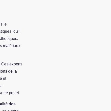
s le
tiques, qu'il
sthétiques.
es matériaux
. Ces experts
ions de la
é et
ur
otre projet.
alité des