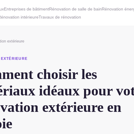
aux
Entreprises de bâtiment
Rénovation de salle de bain
Rénovation éner
énovation intérieure
Travaux de rénovation
ion extérieure
 EXTÉRIEURE
ent choisir les
riaux idéaux pour vo
vation extérieure en
ie