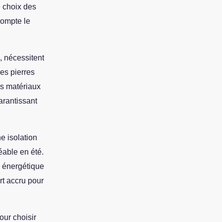
e choix des
compte le
, nécessitent
les pierres
es matériaux
arantissant
e isolation
éable en été.
é énergétique
rt accru pour
our choisir