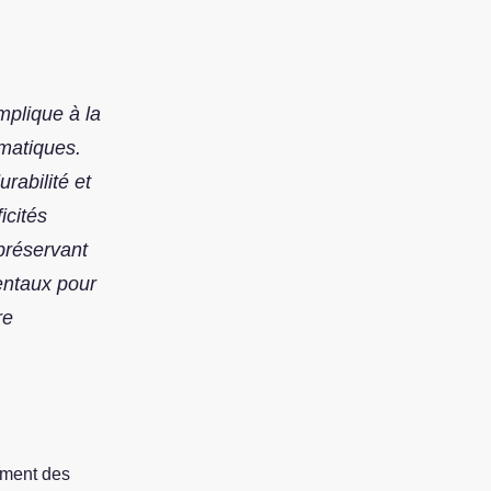
mplique à la
imatiques.
rabilité et
icités
préservant
entaux pour
re
mment des