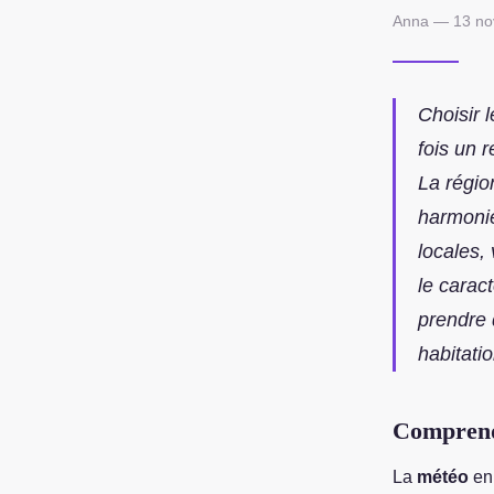
Anna — 13 no
Choisir 
fois un 
La régio
harmonie
locales,
le carac
prendre 
habitatio
Comprendr
La
météo
en 