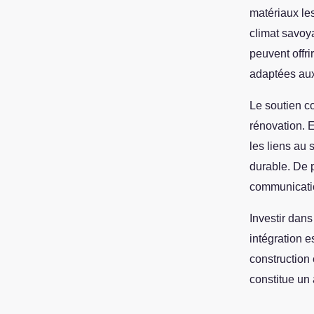
matériaux les
climat savoy
peuvent offri
adaptées aux
Le soutien co
rénovation. E
les liens au
durable. De p
communication
Investir dan
intégration e
construction
constitue un 