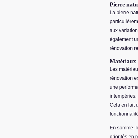
Pierre natu
La pierre nat
particulière
aux variation
également une
rénovation r
Matériaux 
Les matériau
rénovation ex
une performa
intempéries, 
Cela en fait 
fonctionnalit
En somme, le
priorités en 