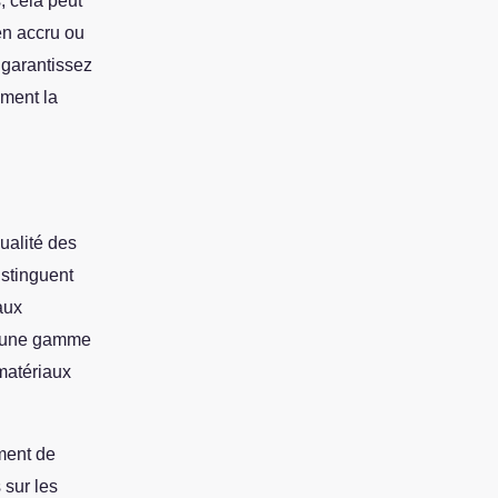
, cela peut
en accru ou
 garantissez
ement la
qualité des
istinguent
aux
nt une gamme
 matériaux
ment de
 sur les