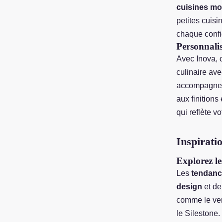
cuisines m
petites cuis
chaque confi
Personnalis
Avec Inova,
culinaire av
accompagnent
aux finitions
qui reflète v
Inspirati
Explorez l
Les
tendanc
design
et de
comme le vert
le Silestone.