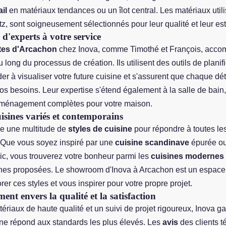
il
en matériaux tendances ou un îlot central. Les matériaux utili
z, sont soigneusement sélectionnés pour leur qualité et leur es
d'experts à votre service
stes d'Arcachon
chez Inova, comme Timothé et François, acco
au long du processus de création. Ils utilisent des outils de plani
er à visualiser votre future cuisine et s'assurent que chaque dét
s besoins. Leur expertise s'étend également à la salle de bain,
aménagement complètes pour votre maison.
uisines variés et contemporains
e une multitude de
styles de cuisine
pour répondre à toutes le
 Que vous soyez inspiré par une
cuisine scandinave
épurée o
ic, vous trouverez votre bonheur parmi les
cuisines modernes
nes proposées. Le showroom d'Inova à Arcachon est un espace
er ces styles et vous inspirer pour votre propre projet.
nt envers la qualité et la satisfaction
riaux de haute qualité et un suivi de projet rigoureux, Inova ga
ne répond aux standards les plus élevés. Les
avis
des clients 