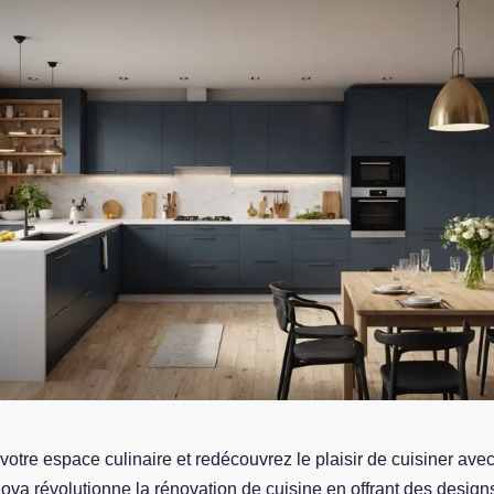
otre espace culinaire et redécouvrez le plaisir de cuisiner ave
nova révolutionne la rénovation de cuisine en offrant des desig