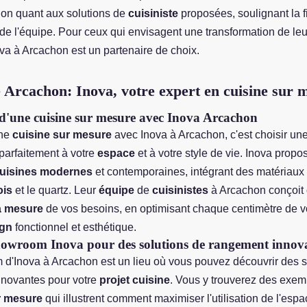
tion quant aux solutions de
cuisiniste
proposées, soulignant la fia
e l'équipe. Pour ceux qui envisagent une transformation de le
ova à Arcachon est un partenaire de choix.
e Arcachon: Inova, votre expert en cuisine sur 
d'une cuisine sur mesure avec Inova Arcachon
une
cuisine sur mesure
avec Inova à Arcachon, c'est choisir un
 parfaitement à votre
espace
et à votre style de vie. Inova prop
uisines modernes
et contemporaines, intégrant des matériaux 
ois
et le quartz. Leur
équipe
de
cuisinistes
à Arcachon conçoit
la mesure
de vos besoins, en optimisant chaque centimètre de v
ign
fonctionnel et esthétique.
 showroom Inova pour des solutions de rangement innov
d'Inova à Arcachon est un lieu où vous pouvez découvrir des s
novantes pour votre
projet cuisine
. Vous y trouverez des exem
r mesure
qui illustrent comment maximiser l'utilisation de l'esp