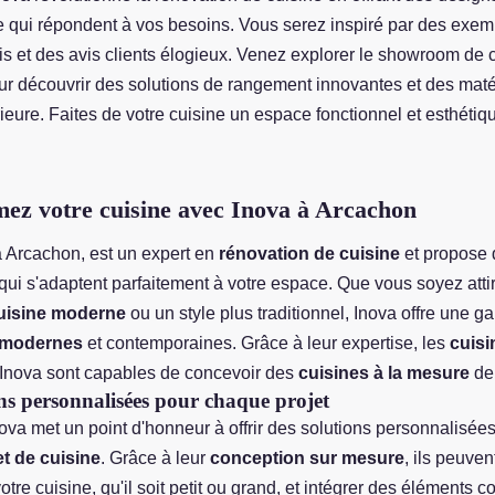
e qui répondent à vos besoins. Vous serez inspiré par des exem
is et des avis clients élogieux. Venez explorer le showroom de c
r découvrir des solutions de rangement innovantes et des maté
ieure. Faites de votre cuisine un espace fonctionnel et esthétiq
ez votre cuisine avec Inova à Arcachon
à Arcachon, est un expert en
rénovation de cuisine
et propose
qui s'adaptent
parfaitement à votre espace. Que vous soyez atti
uisine moderne
ou un style plus traditionnel, Inova offre une 
 modernes
et contemporaines. Grâce à leur expertise, les
cuisi
Inova sont capables de concevoir des
cuisines à la mesure
de 
ns personnalisées pour chaque projet
ova met un point d'honneur à offrir des solutions personnalisée
et de cuisine
. Grâce à leur
conception sur mesure
, ils peuven
otre cuisine, qu'il soit petit ou grand, et intégrer des éléments