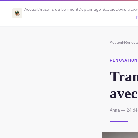
Accueil
Artisans du bâtiment
Dépannage Savoie
Devis trav
R
Accueil
›
Rénovat
RÉNOVATION
Tran
avec
Anna — 24 dé