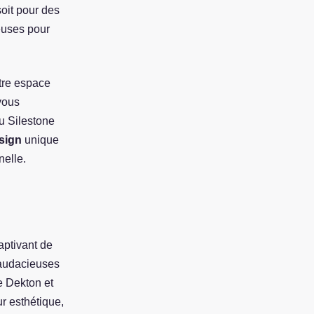
soit pour des
euses pour
tre espace
vous
u Silestone
sign
unique
nelle.
ptivant de
 audacieuses
e Dekton et
ur esthétique,