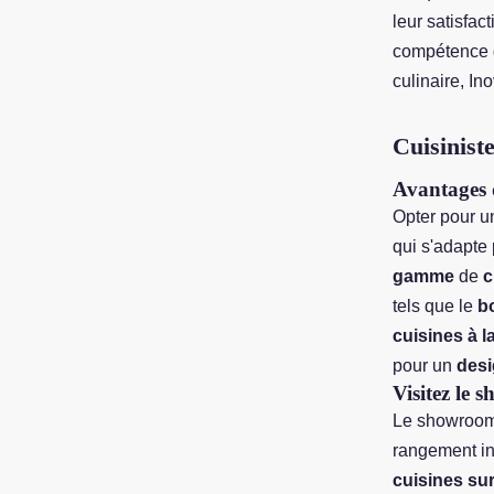
leur satisfac
compétence d
culinaire, In
Cuisinist
Avantages 
Opter pour 
qui s'adapte
gamme
de
c
tels que le
b
cuisines à 
pour un
des
Visitez le
Le showroom 
rangement in
cuisines su