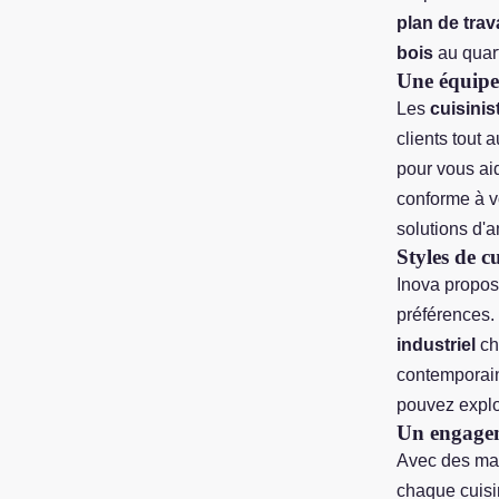
plan de trava
bois
au quart
Une équipe 
Les
cuisini
clients tout 
pour vous aid
conforme à vo
solutions d'
Styles de c
Inova propos
préférences.
industriel
ch
contemporai
pouvez explor
Un engageme
Avec des maté
chaque cuisi