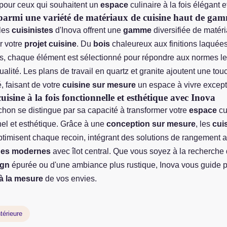
 pour ceux qui souhaitent un
espace
culinaire à la fois élégant et
 parmi une variété de matériaux de cuisine haut de ga
les
cuisinistes
d'Inova offrent une
gamme
diversifiée de matér
r votre
projet cuisine
. Du
bois
chaleureux aux finitions laquée
s, chaque élément est sélectionné pour répondre aux normes le
alité. Les plans de travail en quartz et granite ajoutent une tou
é, faisant de votre
cuisine sur mesure
un espace à vivre except
uisine à la fois fonctionnelle et esthétique avec Inova
chon se distingue par sa capacité à transformer votre
espace
cu
nel et esthétique. Grâce à une
conception sur mesure
, les
cui
timisent chaque recoin, intégrant des solutions de rangement 
nes modernes
avec îlot central. Que vous soyez à la recherche
ign
épurée ou d'une ambiance plus rustique, Inova vous guide p
 à la mesure
de vos envies.
térieure