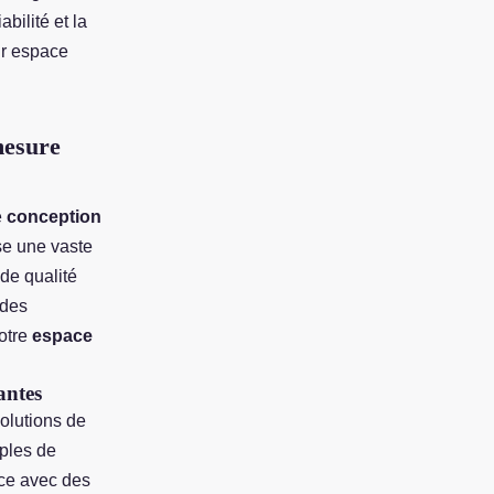
bilité et la
ur espace
mesure
e
conception
ose une vaste
de qualité
 des
otre
espace
antes
olutions de
ples de
ace avec des