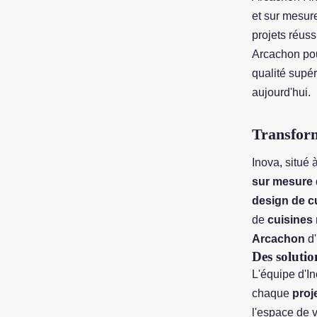
et sur mesur
projets réuss
Arcachon pou
qualité supér
aujourd'hui.
Transform
Inova, situé 
sur mesure
design de c
de
cuisines
Arcachon
d'
Des solutio
L'équipe d'In
chaque
proj
l'espace de v