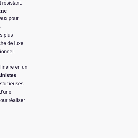
 résistant.
mme
iaux pour
s
s plus
che de luxe
ionnel.
linaire en un
sinistes
astucieuses
 d'une
our réaliser