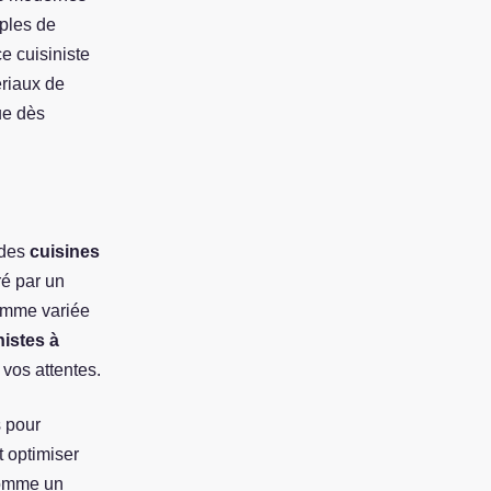
ples de
e cuisiniste
riaux de
ue dès
 des
cuisines
ré par un
gamme variée
nistes à
vos attentes.
s pour
t optimiser
 comme un