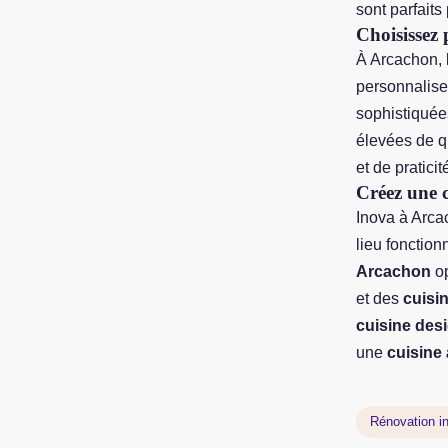
sont parfaits
Choisissez
À Arcachon, 
personnalise
sophistiquée
élevées de qu
et de praticit
Créez une c
Inova à Arca
lieu fonction
Arcachon
op
et des
cuisi
cuisine des
une
cuisine
Rénovation in