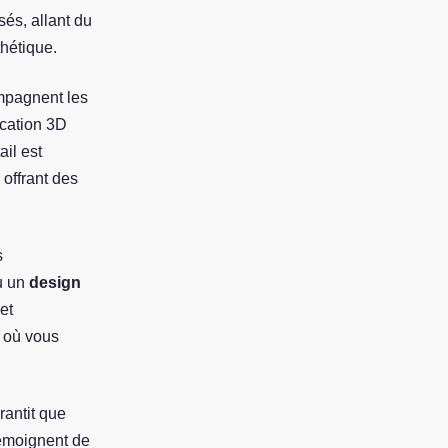
sés, allant du
thétique.
mpagnent les
fication 3D
ail est
 offrant des
s
u un
design
et
 où vous
rantit que
témoignent de